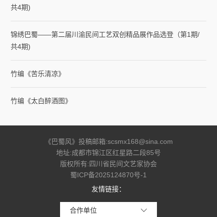
共4期)
锦绣巴蜀——第二届川渝民间工艺双创精品展作品选登（第1期/
共4期)
竹编《苦乐清凉》
竹编《太白醉酒图》
《巴蜀风》投稿邮箱:scsmx168@sina.com
地址:成都市锦江区红星路二段85号
版权所有:四川省民间文艺家协会
蜀ICP备2025124870号-1
友情链接：
合作单位
