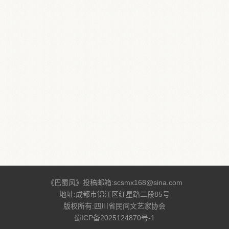
协会简介
协会章程
主席团成员
联系方式
《巴蜀风》投稿邮箱:scsmx168@sina.com
地址:成都市锦江区红星路二段85号
版权所有:四川省民间文艺家协会
蜀ICP备2025124870号-1