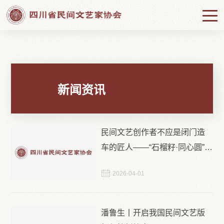

当前位置：
首页

新闻资讯

上级精神
新闻资讯
民间文艺创作者不应是闭门造
车的匠人——“石榴籽·同心圆”民
间文艺主题采风创作活动中生

2026-04-01
发的几点思考
潘鲁生丨开启我国民间文艺版