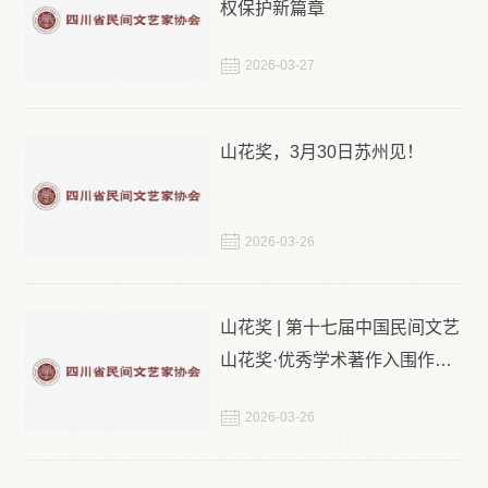
权保护新篇章

2026-03-27
山花奖，3月30日苏州见！
协会简介
协会章程
主席团成员
联系方式

2026-03-26
山花奖 | 第十七届中国民间文艺
山花奖·优秀学术著作入围作品
预览

2026-03-26