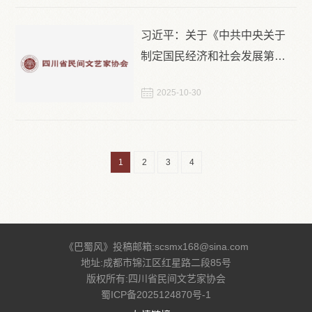
习近平：关于《中共中央关于
制定国民经济和社会发展第十
五个五年规划的建议》的说明

2025-10-30
1
2
3
4
《巴蜀风》投稿邮箱:scsmx168@sina.com
地址:成都市锦江区红星路二段85号
版权所有:四川省民间文艺家协会
蜀ICP备2025124870号-1