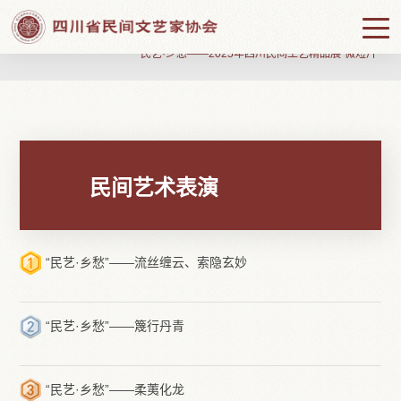

当前位置：
首页

民间艺术表演

“民艺·乡愁——2025年四川民间工艺精品展”微短片
民间艺术表演
“民艺·乡愁”——流丝缠云、索隐玄妙
“民艺·乡愁”——篾行丹青
“民艺·乡愁”——柔荑化龙