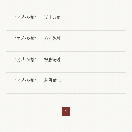
“民艺·乡愁”——沃土万象
“民艺·乡愁”——方寸乾坤
协会简介
协会章程
主席团成员
联系方式
“民艺·乡愁”——根脉铸魂
“民艺·乡愁”——刻骨雕心
1