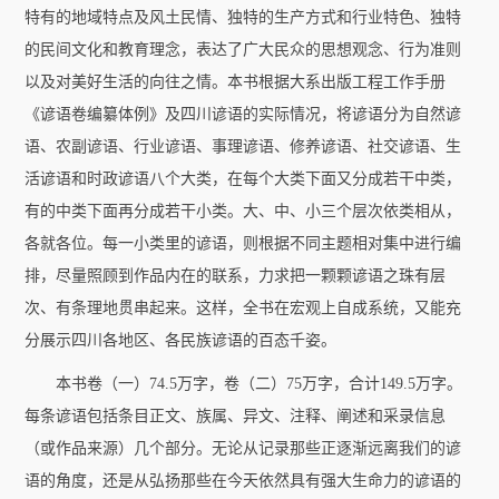
特有的地域特点及风土民情、独特的生产方式和行业特色、独特
的民间文化和教育理念，表达了广大民众的思想观念、行为准则
以及对美好生活的向往之情。本书根据大系出版工程工作手册
《谚语卷编纂体例》及四川谚语的实际情况，将谚语分为自然谚
语、农副谚语、行业谚语、事理谚语、修养谚语、社交谚语、生
活谚语和时政谚语八个大类，在每个大类下面又分成若干中类，
协会简介
协会章程
主席团成员
有的中类下面再分成若干小类。大、中、小三个层次依类相从，
联系方式
各就各位。每一小类里的谚语，则根据不同主题相对集中进行编
排，尽量照顾到作品内在的联系，力求把一颗颗谚语之珠有层
次、有条理地贯串起来。这样，全书在宏观上自成系统，又能充
分展示四川各地区、各民族谚语的百态千姿。
本书卷（一）74.5万字，卷（二）75万字，合计149.5万字。
每条谚语包括条目正文、族属、异文、注释、阐述和采录信息
（或作品来源）几个部分。无论从记录那些正逐渐远离我们的谚
语的角度，还是从弘扬那些在今天依然具有强大生命力的谚语的